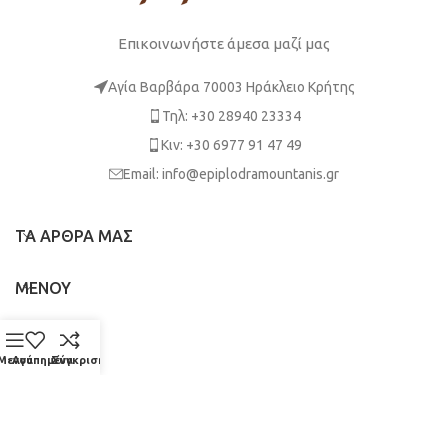
Επικοινωνήστε άμεσα μαζί μας
Αγία Βαρβάρα 70003 Ηράκλειο Κρήτης
Τηλ: +30 28940 23334
Κιν: +30 6977 91 47 49
Email: info@epiplodramountanis.gr
ΤΑ ΑΡΘΡΑ ΜΑΣ
ΜΕΝΟΥ
ΧΡΗΣΙΜΑ
Μενού
Αγαπημένα
Σύγκριση
ΝΟΜΙΚΑ
DRAMOUNTANIS
2023