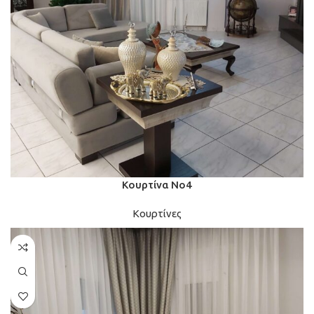
Κουρτίνα Νο4
Κουρτίνες